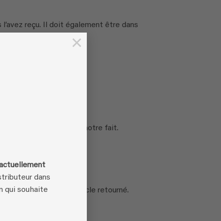
 l’avez reçu. Il doit également être dans
×
sons qui ne sont pas de notre fait.
 actuellement
tributeur dans
n qui souhaite
ous avons reçu votre article retourné.