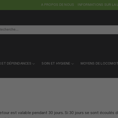
A PROPOS DE NOUS
INFORMATIONS SUR LA 
cherche
r :
X ET DÉPENDANCES
SOIN ET HYGIENE
MOYENS DE LOCOMOT
tour est valable pendant 30 jours. Si 30 jours se sont écoulés 