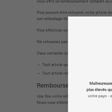
vous offrir un remboursement complet ou 
Pour pouvoir être retourné, votre article d
son emballage d’origine.
Pour effectuer votre retour, nous avons bes
Ne retournez pas votre achat au fabricant.
Dans certaines situations, seuls des remb
Tout article qui n’est pas dans son éta
Tout article retourné plus de 30 jours apr
Malheureusem
Remboursements
plus élevés qu
votre pays - 
Une fois votre retour reçu et vérifié, nous
Nous vous informerons également de l’app