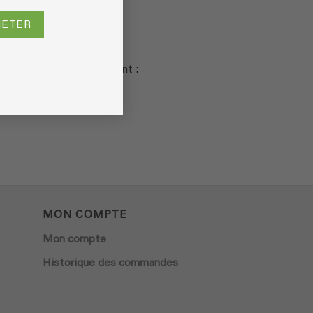
re carte de crédit.
HETER
e colis via le lien suivant :
MON COMPTE
Mon compte
Historique des commandes