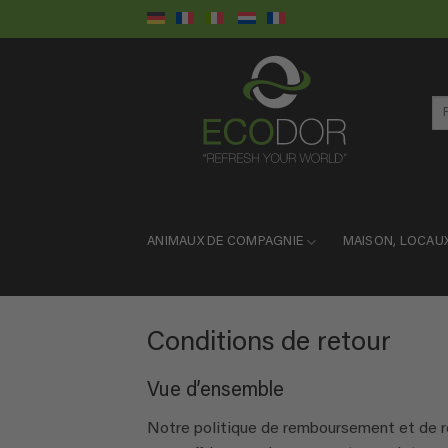
Passer
au
contenu
Re
pou
ANIMAUX DE COMPAGNIE
MAISON, LOCAU
Conditions de retour
Vue d’ensemble
Notre politique de remboursement et de re