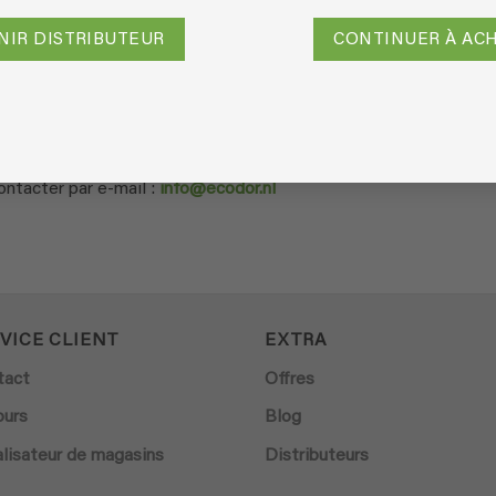
era traité et le montant sera automatiquement remboursé sur vot
NIR DISTRIBUTEUR
CONTINUER À AC
tions de retour stipulées, vous pouvez signaler le retour de votr
ontacter par e-mail :
info@ecodor.nl
VICE CLIENT
EXTRA
tact
Offres
ours
Blog
lisateur de magasins
Distributeurs