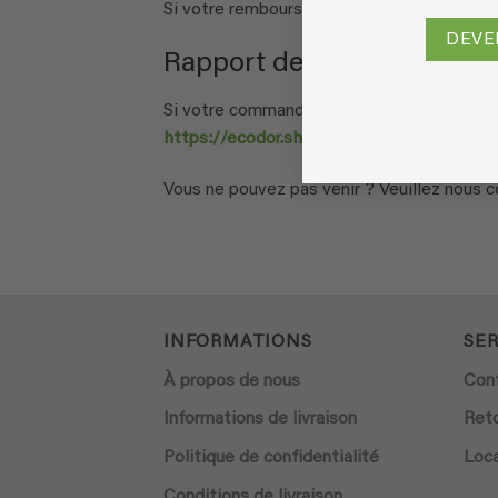
Si votre remboursement est approuvé, il s
DEVE
Rapport de retour
Si votre commande répond toujours aux condi
https://ecodor.shipping-portal.com/rp/
.
Vous ne pouvez pas venir ? Veuillez nous c
INFORMATIONS
SER
À propos de nous
Con
Informations de livraison
Ret
Politique de confidentialité
Loca
Conditions de livraison