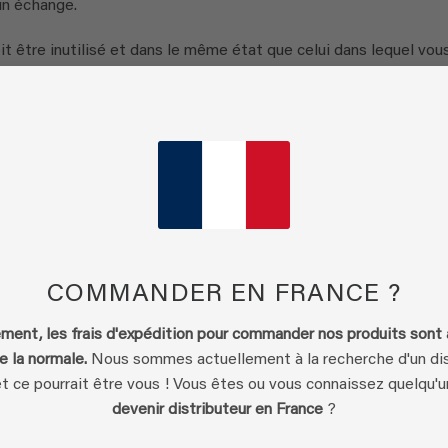
un échange.
oit être inutilisé et dans le même état que celui dans lequel vous
oin d’un reçu ou d’une preuve d’achat.
oursements partiels sont accordés :
t d’origine, endommagé ou dont il manque des pièces pour des rai
COMMANDER EN FRANCE ?
ès la livraison.
ent, les frais d'expédition pour commander nos produits sont
e la normale.
Nous sommes actuellement à la recherche d'un dis
et ce pourrait être vous ! Vous êtes ou vous connaissez quelqu'u
 vous enverrons un courrier électronique pour vous informer que n
devenir distributeur en France
?
robation ou du rejet de votre remboursement.