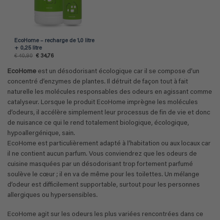
EcoHome – recharge de 1,0 litre
+ 0,25 litre
Le
Le
€
40,90
€
34,76
prix
prix
initial
actuel
EcoHome
est un désodorisant écologique car il se compose d’un
était :
est :
€ 40,90.
€ 34,76.
concentré d’enzymes de plantes. Il détruit de façon tout à fait
naturelle les molécules responsables des odeurs en agissant comme
catalyseur. Lorsque le produit EcoHome imprègne les molécules
d’odeurs, il accélère simplement leur processus de fin de vie et donc
de nuisance ce qui le rend totalement biologique, écologique,
hypoallergénique, sain.
EcoHome est particulièrement adapté à l’habitation ou aux locaux car
il ne contient aucun parfum. Vous conviendrez que les odeurs de
cuisine masquées par un désodorisant trop fortement parfumé
soulève le cœur ; il en va de même pour les toilettes. Un mélange
d’odeur est difficilement supportable, surtout pour les personnes
allergiques ou hypersensibles.
EcoHome agit sur les odeurs les plus variées rencontrées dans ce