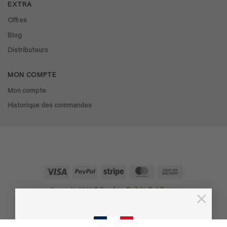
EXTRA
Offres
Blog
Distributeurs
MON COMPTE
Mon compte
Historique des commandes
Visa
PayPal
Stripe
MasterCard
Cash
On
Delivery
Copyright 2026 ©
Ecodor
-
Built by Boldframe
×