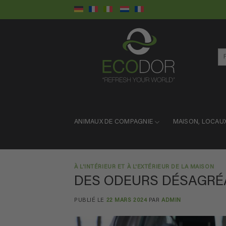
Passer
au
contenu
Re
pou
ANIMAUX DE COMPAGNIE
MAISON, LOCAU
À L'INTÉRIEUR ET À L'EXTÉRIEUR DE LA MAISON
DES ODEURS DÉSAGRÉA
PUBLIÉ LE
22 MARS 2024
PAR
ADMIN