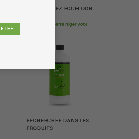
COMMANDEZ ECOFLOOR
>>>
Krachtige vloerreiniger voor
HETER
huisdieren
RECHERCHER DANS LES
PRODUITS