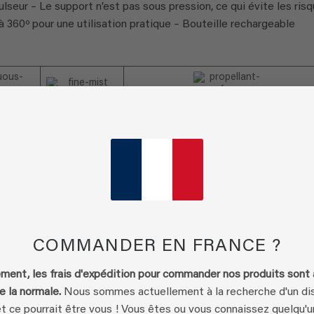
ulseur – Le support n’est pas sous pression, ce qui évite les ris
 à 360º pour une utilisation pratique – Bouteille rechargeable
ation
Pulvérisation
Ne contient pas de gaz propulseur N
ue
fine
parfumé !
COMMANDER EN FRANCE ?
LE MEILLEUR NETTOYANT ÉCOLOGI
 LES
ent, les frais d'expédition pour commander nos produits sont
UNIVERSEL…
e la normale.
Nous sommes actuellement à la recherche d'un dis
et ce pourrait être vous ! Vous êtes ou vous connaissez quelqu'u