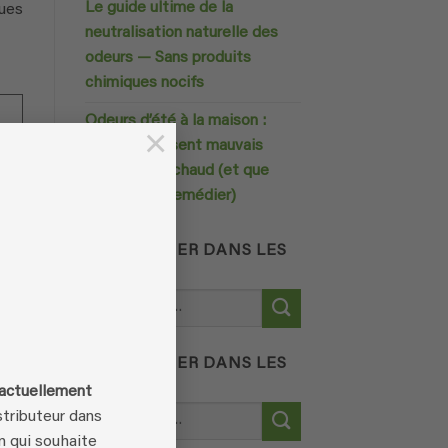
Le guide ultime de la
ques
neutralisation naturelle des
odeurs — Sans produits
chimiques nocifs
Odeurs d’été à la maison :
×
pourquoi ça sent mauvais
on
quand il fait chaud (et que
faire pour y remédier)
RECHERCHER DANS LES
PRODUITS
Recherche
pour :
RECHERCHER DANS LES
QUE
PRODUITS
 actuellement
Recherche
tributeur dans
pour :
n qui souhaite