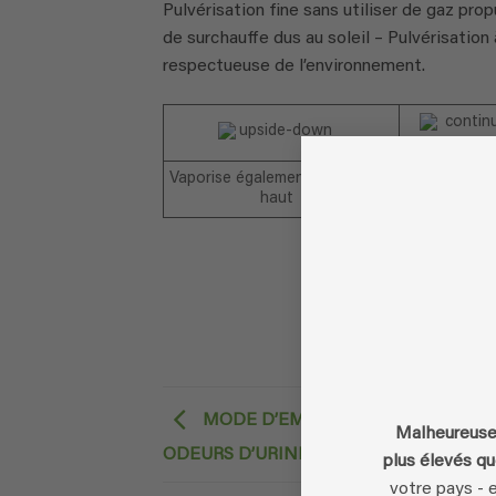
Pulvérisation fine sans utiliser de gaz prop
de surchauffe dus au soleil – Pulvérisation
respectueuse de l’environnement.
Vaporise également de bas en
Pulvéris
haut
contin
MODE D’EMPLOI UF2000, CONTRE
Malheureusem
ODEURS D’URINE
plus élevés qu
votre pays - 