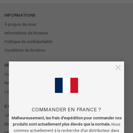
INFORMATIONS
À propos de nous
Informations de livraison
Politique de confidentialité
Conditions de livraison
×
SERVICE CLIENT
Contact
Retours
Localisateur de magasins
EXTRA
COMMANDER EN FRANCE ?
Offres
Malheureusement, les frais d'expédition pour commander nos
Blog
produits sont actuellement plus élevés que la normale.
Nous
sommes actuellement à la recherche d'un distributeur dans