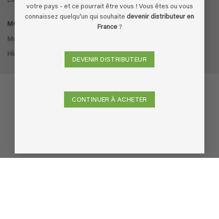
Distributeurs
votre pays - et ce pourrait être vous ! Vous êtes ou vous
connaissez quelqu'un qui souhaite
devenir distributeur en
MON COMPTE
France
?
Mon compte
Historique des commandes
DEVENIR DISTRIBUTEUR
CONTINUER À ACHETER
Visa
PayPal
Stripe
MasterCard
Cash
On
Delivery
Copyright 2026 ©
Ecodor
-
Built by Boldframe