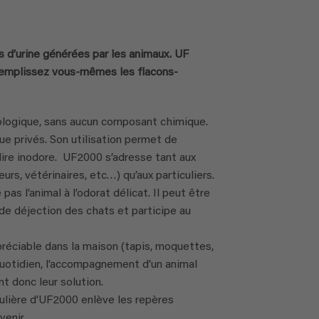
 d’urine générées par les animaux. UF
Remplissez vous-mêmes les flacons-
logique, sans aucun composant chimique.
que privés. Son utilisation permet de
dire inodore. UF2000 s’adresse tant aux
urs, vétérinaires, etc…) qu’aux particuliers.
s l’animal à l’odorat délicat. Il peut être
 de déjection des chats et participe au
éciable dans la maison (tapis, moquettes,
uotidien, l’accompagnement d’un animal
t donc leur solution.
régulière d’UF2000 enlève les repères
venir.