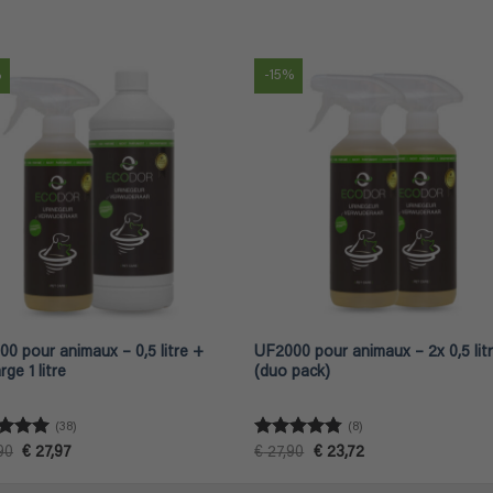
€ 44,96
était :
est :
à
€ 89,76.
€ 76,30.
€ 45,96
%
-15%
0 pour animaux – 0,5 litre +
UF2000 pour animaux – 2x 0,5 lit
rge 1 litre
(duo pack)
(38)
(8)
e
4.92
Note
4.75
Le
Le
Le
Le
90
€
27,97
€
27,90
€
23,72
prix
prix
prix
prix
5
sur 5
initial
actuel
initial
actuel