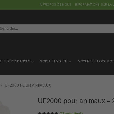
A PROPOS DE NOUS
INFORMATIONS SUR LA 
cherche
r :
X ET DÉPENDANCES
SOIN ET HYGIENE
MOYENS DE LOCOMOT
/
UF2000 POUR ANIMAUX
UF2000 pour animaux – 2,
(
12
avis client)