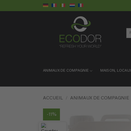
Passer
au
contenu
Re
pou
ANIMAUX DE COMPAGNIE
MAISON, LOCAU
ACCUEIL
/
ANIMAUX DE COMPAGNIE
-11%