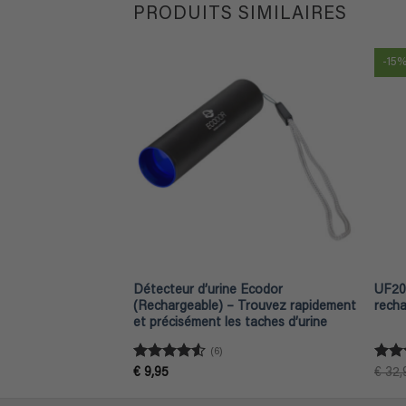
€ 22,71
PRODUITS SIMILAIRES
à
€ 27,81
-15
x – 1 litre
Détecteur d’urine Ecodor
UF200
(Rechargeable) – Trouvez rapidement
recha
et précisément les taches d’urine
(6)
Note
4.5
Not
€
9,95
€
32,
sur 5
sur 