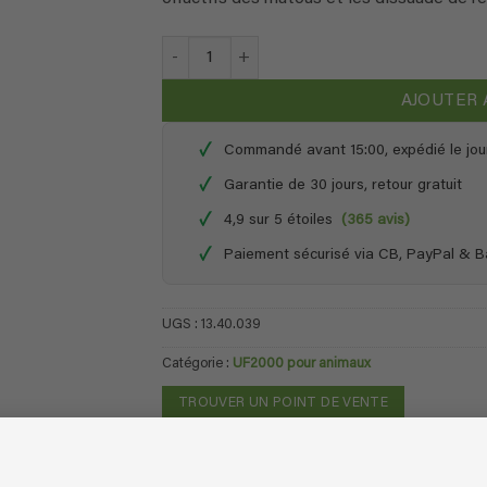
quantité de UF2000 pour animaux - 2,5 litres
AJOUTER 
✓
Commandé avant 15:00, expédié le jou
✓
Garantie de 30 jours, retour gratuit
✓
4,9 sur 5 étoiles
(365 avis)
✓
Paiement sécurisé via CB, PayPal & 
UGS :
13.40.039
Catégorie :
UF2000 pour animaux
TROUVER UN POINT DE VENTE