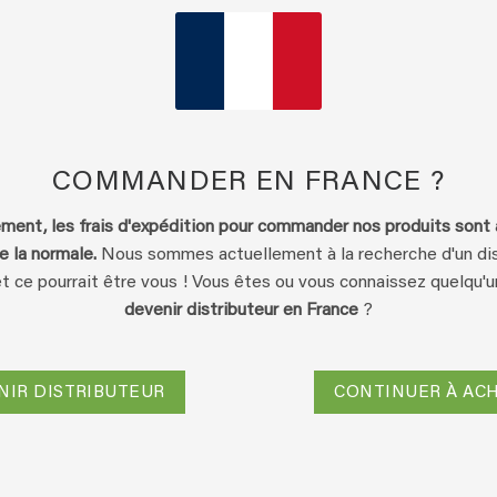
RES
AVIS (12)
Q & R
s d’urine générées par les animaux. UF 2000 en bidon économiq
COMMANDER EN FRANCE ?
5 L
ent, les frais d'expédition pour commander nos produits sont
gique, sans aucun composant chimique. Il permet de traiter les 
e la normale.
Nous sommes actuellement à la recherche d'un dis
hère neutre, c’est-à-dire inodore. UF2000 s’adresse tant aux pr
et ce pourrait être vous ! Vous êtes ou vous connaissez quelqu'u
culiers.
devenir distributeur en France
?
s l’animal à l’odorat délicat. Il peut être pulvérisé dans les ni
des rongeurs, etc..
ciable dans la maison (tapis, moquettes, etc…). Les petits tr
NIR DISTRIBUTEUR
CONTINUER À AC
(malade ou simplement âgé) ont donc leur solution.
régulière d’UF2000 enlève les repères olfactifs des matous et les 