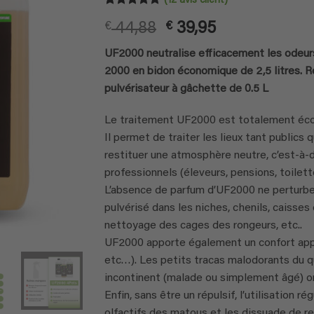
Noté
12
4.75
Le
Le
€
44,88
€
39,95
sur 5 basé
sur
prix
prix
notations
UF2000 neutralise efficacement les odeurs
initial
actuel
client
2000 en bidon économique de 2,5 litres. 
était :
est :
pulvérisateur à gâchette de 0.5 L
€ 44,88.
€ 39,95.
Le traitement UF2000 est totalement éco
Il permet de traiter les lieux tant publics 
restituer une atmosphère neutre, c’est-à-
professionnels (éleveurs, pensions, toilette
L’absence de parfum d’UF2000 ne perturbe pa
pulvérisé dans les niches, chenils, caisses
nettoyage des cages des rongeurs, etc..
UF2000 apporte également un confort appr
etc…). Les petits tracas malodorants du q
incontinent (malade ou simplement âgé) on
Enfin, sans être un répulsif, l’utilisation 
olfactifs des matous et les dissuade de re