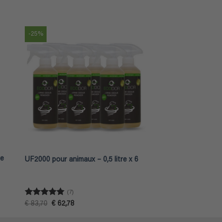
-25%
re
UF2000 pour animaux – 0,5 litre x 6
(7)
Note
5
sur
Le
Le
€
83,70
€
62,78
prix
prix
5
initial
actuel