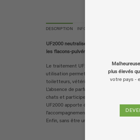
DESCRIPTION
INFORMATIONS COMPLÉMENTAI
UF2000 neutralise efficacement les odeur
les flacons-pulvérisateur à gâchette de 0.
Malheureusem
Le traitement UF2000 est totalement écolo
plus élevés qu
utilisation permet de restituer une atmosp
votre pays - 
toiletteurs, vétérinaires, etc…) qu’aux parti
L’absence de parfum d’UF2000 ne perturbe pa
chats et participe au nettoyage des cages 
UF2000 apporte également un confort appré
DEVE
l’accompagnement d’un animal incontinent 
Enfin, sans être un répulsif, l’utilisation 