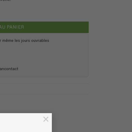
AU PANIER
r même les jours ouvrables
Bancontact
×