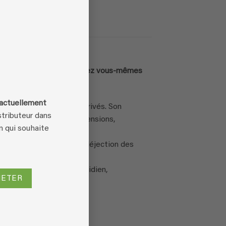
ue de 2,5 litres. Remplissez vous-mêmes
 actuellement
lieux tant publics que privés. Son
tributeur dans
ofessionnels (éleveurs, pensions,
n qui souhaite
ches, chenils, caisses de déjection des
acas malodorants du quotidien,
HETER
dissuade de revenir.