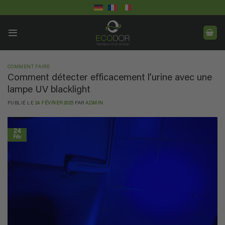
Passer
au
contenu
COMMENT FAIRE
Comment détecter efficacement l’urine avec une
lampe UV blacklight
PUBLIÉ LE
24 FÉVRIER 2025
PAR
ADMIN
24
Fév