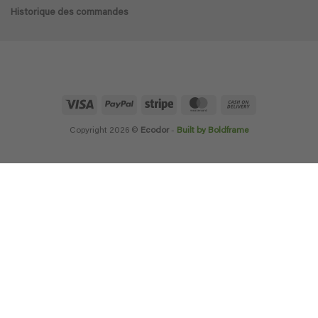
Historique des commandes
Visa
PayPal
Stripe
MasterCard
Cash
On
Delivery
Copyright 2026 ©
Ecodor
-
Built by Boldframe