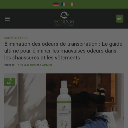
Passer
au
contenu
COMMENT FAIRE
Élimination des odeurs de transpiration : Le guide
ultime pour éliminer les mauvaises odeurs dans
les chaussures et les vêtements
PUBLIÉ LE
15 MAI 2025
PAR
ADMIN
15
Mai