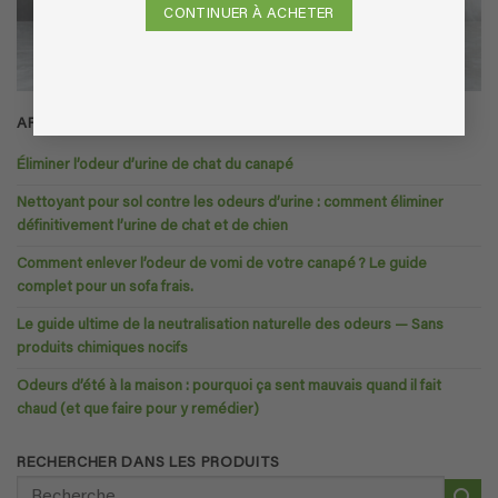
CONTINUER À ACHETER
ARTICLES RÉCENTS
Éliminer l’odeur d’urine de chat du canapé
Nettoyant pour sol contre les odeurs d’urine : comment éliminer
définitivement l’urine de chat et de chien
Comment enlever l’odeur de vomi de votre canapé ? Le guide
complet pour un sofa frais.
Le guide ultime de la neutralisation naturelle des odeurs — Sans
produits chimiques nocifs
Odeurs d’été à la maison : pourquoi ça sent mauvais quand il fait
chaud (et que faire pour y remédier)
RECHERCHER DANS LES PRODUITS
Recherche