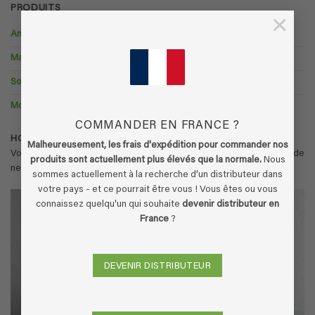
PRODUITS
×
Animaux de compagnie
Maison, locaux et dépendances
Soin et hygiene
Moyens de locomotion
COMMANDER EN FRANCE ?
HOUSEHOLD ITEMS:
Malheureusement, les frais d'expédition pour commander nos
Vous trouverez ici un aperçu de nos produits de désodorisation et de
produits sont actuellement plus élevés que la normale.
Nous
nettoyage dans la catégorie à l’intérieur & autour de la maison.
sommes actuellement à la recherche d'un distributeur dans
votre pays - et ce pourrait être vous ! Vous êtes ou vous
connaissez quelqu'un qui souhaite
devenir distributeur en
France
?
DEVENIR DISTRIBUTEUR