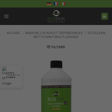
Passer
au
contenu
ACCUEIL
/
MAISON, LOCAUX ET DÉPENDANCES
/
ECOCLEAN
NETTOYANT MULTI-USAGES
FILTRER
FABRIQUÉ EN
EUROPE