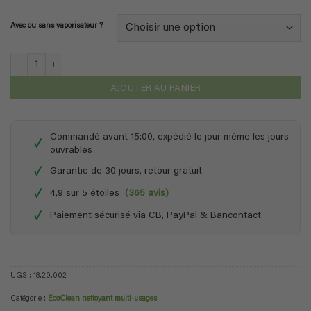
Avec ou sans vaporisateur ?
quantité de EcoClean - 1 Litre de concentré (pour 5 L)
AJOUTER AU PANIER
Commandé avant 15:00, expédié le jour même les jours
✓
ouvrables
✓
Garantie de 30 jours, retour gratuit
✓
4,9 sur 5 étoiles
(365 avis)
✓
Paiement sécurisé via CB, PayPal & Bancontact
UGS :
18.20.002
Catégorie :
EcoClean nettoyant multi-usages