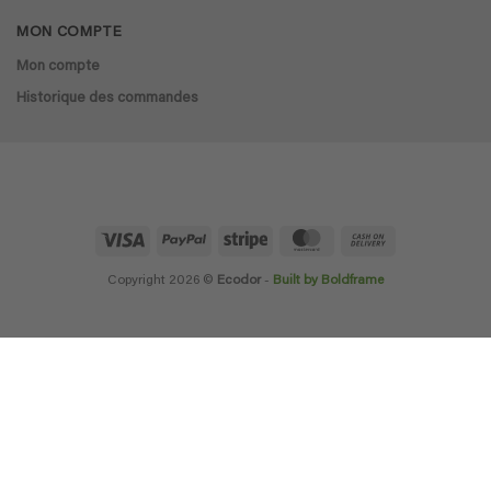
MON COMPTE
Mon compte
Historique des commandes
Visa
PayPal
Stripe
MasterCard
Cash
On
Delivery
Copyright 2026 ©
Ecodor
-
Built by Boldframe
×