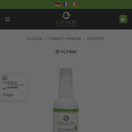
Passer
au
contenu
ACCUEIL
/
SOIN ET HYGIENE
/
ECOFEET
FILTRER
FABRIQUÉ EN
EUROPE