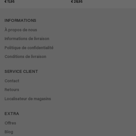
Note
5
sur
Note
5
sur
€
11,95
€
28,95
5
5
INFORMATIONS
À propos de nous
Informations de livraison
Politique de confidentialité
Conditions de livraison
SERVICE CLIENT
Contact
Retours
Localisateur de magasins
EXTRA
Offres
Blog