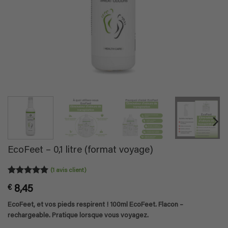
EcoFeet – 0,1 litre (format voyage)
(
1
avis client)
Noté
1
5
sur
€
8,45
5 basé sur
notation
EcoFeet, et vos pieds respirent ! 100ml EcoFeet. Flacon –
client
rechargeable. Pratique lorsque vous voyagez.