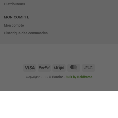
Distributeurs
MON COMPTE
Mon compte
Historique des commandes
Visa
PayPal
Stripe
MasterCard
Cash
On
Delivery
Copyright 2026 ©
Ecodor
-
Built by Boldframe