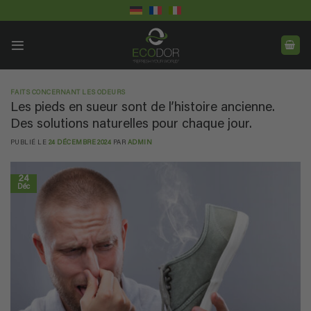
Passer
au
contenu
FAITS CONCERNANT LES ODEURS
Les pieds en sueur sont de l’histoire ancienne.
Des solutions naturelles pour chaque jour.
PUBLIÉ LE
24 DÉCEMBRE 2024
PAR
ADMIN
24
Déc