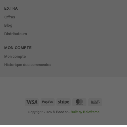
EXTRA
Offres
Blog
Distributeurs
MON COMPTE
Mon compte
Historique des commandes
Visa
PayPal
Stripe
MasterCard
Cash
On
Delivery
Copyright 2026 ©
Ecodor
-
Built by Boldframe