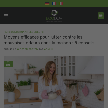
Passer
au
contenu
FAITS CONCERNANT LES ODEURS
Moyens efficaces pour lutter contre les
mauvaises odeurs dans la maison : 5 conseils
PUBLIÉ LE
11 DÉCEMBRE 2024
PAR
ADMIN
11
Déc