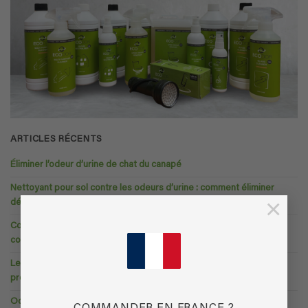
ARTICLES RÉCENTS
Éliminer l’odeur d’urine de chat du canapé
Nettoyant pour sol contre les odeurs d’urine : comment éliminer
×
définitivement l’urine de chat et de chien
Comment enlever l’odeur de vomi de votre canapé ? Le guide
complet pour un sofa frais.
Le guide ultime de la neutralisation naturelle des odeurs — Sans
produits chimiques nocifs
Odeurs d’été à la maison : pourquoi ça sent mauvais quand il fait