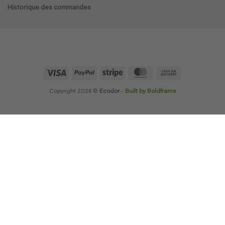
Historique des commandes
Visa
PayPal
Stripe
MasterCard
Cash
On
Delivery
Copyright 2026 ©
Ecodor
-
Built by Boldframe